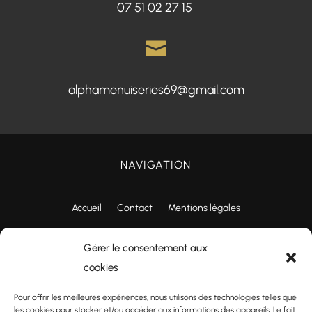
07 51 02 27 15

alphamenuiseries69@gmail.com
NAVIGATION
Accueil
Contact
Mentions légales

Gérer le consentement aux
Instagram
cookies
Pour offrir les meilleures expériences, nous utilisons des technologies telles que
les cookies pour stocker et/ou accéder aux informations des appareils. Le fait