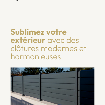
Sublimez votre
extérieur
avec des
clôtures modernes et
harmonieuses