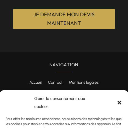
JE DEMANDE MON DEVIS
MAINTENANT
NAVIGATION
Accueil
Contact
Mentions légales

Gérer le consentement aux
Instagram
cookies
Pour offrir les meilleures expériences, nous utilisons des technologies telles que
les cookies pour stocker et/ou accéder aux informations des appareils. Le fait
RÉALISATION